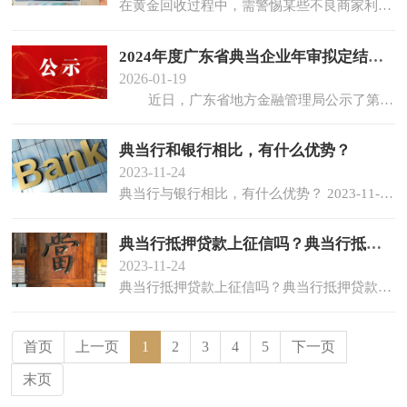
在黄金回收过程中，需警惕某些不良商家利用高科技手段设下圈套。他们可能通过远程控制电子秤，瞬间篡改称重数据，以此欺诈那些意图将黄金变现的消费者。请大家务必小心，避
2024年度广东省典当企业年审拟定结果公
2026-01-19
近日，广东省地方金融管理局公示了第一批广东省（不含深圳）典当企业2024年度年审拟定结果。经审核，第一批134家典当企业中，96家拟定为A类企业、36家拟定为B类企业、2家拟定为不通过...
典当行和银行相比，有什么优势？
2023-11-24
典当行与银行相比，有什么优势？ 2023-11-23 17:53 发布于：安徽省 来源：搜狐 （合肥当铺小杨）典当行也叫当铺或者是抵押店，可能大部分对典当行的认识来源于文学作品或者是影视剧作中。随...
典当行抵押贷款上征信吗？典当行抵押贷款利
2023-11-24
典当行抵押贷款上征信吗？典当行抵押贷款利息是多少？2023-05-31 11:42:21来源：产经时报网 典当行抵押贷款上征信吗?答案是不会的,典当行和银行是不同类型的金融机构,在典当行办理业务都...
首页
上一页
1
2
3
4
5
下一页
末页