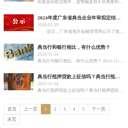
在黄金回收过程中，需警惕某些不良商家利用高科技手段设下圈套。他们可能通过远程控制电子秤，瞬间篡改称重数据，以此欺诈那些意图将黄金变现的消费者。请大家务必小心，避
2024年度广东省典当企业年审拟定结果公
2026-01-19
近日，广东省地方金融管理局公示了第一批广东省（不含深圳）典当企业2024年度年审拟定结果。经审核，第一批134家典当企业中，96家拟定为A类企业、36家拟定为B类企业、2家拟定为不通过...
典当行和银行相比，有什么优势？
2023-11-24
典当行与银行相比，有什么优势？ 2023-11-23 17:53 发布于：安徽省 来源：搜狐 （合肥当铺小杨）典当行也叫当铺或者是抵押店，可能大部分对典当行的认识来源于文学作品或者是影视剧作中。随...
典当行抵押贷款上征信吗？典当行抵押贷款利
2023-11-24
典当行抵押贷款上征信吗？典当行抵押贷款利息是多少？2023-05-31 11:42:21来源：产经时报网 典当行抵押贷款上征信吗?答案是不会的,典当行和银行是不同类型的金融机构,在典当行办理业务都...
首页
上一页
1
2
3
4
5
下一页
末页