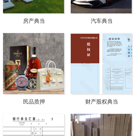
房产典当
汽车典当
民品质押
财产股权典当